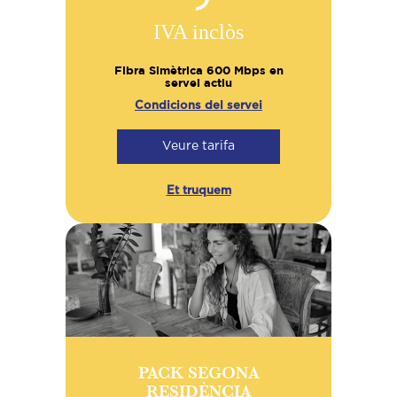
IVA inclòs
Fibra Simètrica 600 Mbps en
servei actiu
Condicions del servei
Veure tarifa
Et truquem
PACK SEGONA
RESIDÈNCIA