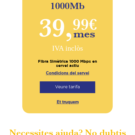
1000Mb
39,
99€
mes
IVA inclòs
Fibra Simètrica 1000 Mbps en
servei actiu
Condicions del servei
Veure tarifa
Et truquem
Necessites ajuda?
No dubtis