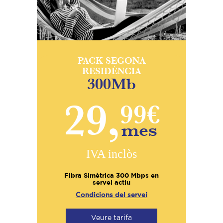
PACK SEGONA
RESIDÈNCIA
300Mb
29,
99€
mes
IVA inclòs
Fibra Simètrica 300 Mbps en
servei actiu
Condicions del servei
Veure tarifa