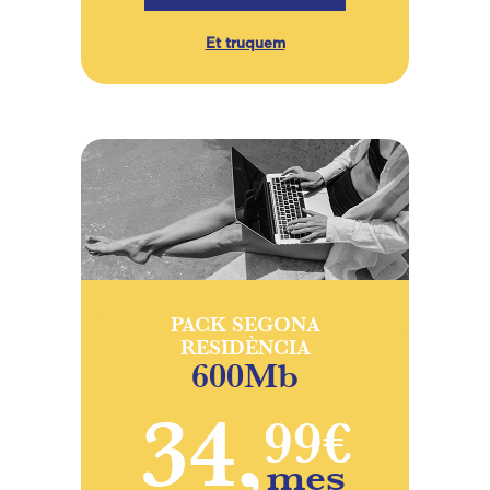
Et truquem
PACK SEGONA
RESIDÈNCIA
600Mb
34,
99€
mes