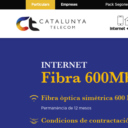
Particulars
Empreses
Pack Segones
Internet 
INTERNET
Fibra 600M
Fibra òptica simètrica 600
Permanència de 12 mesos
Condicions de contractaci