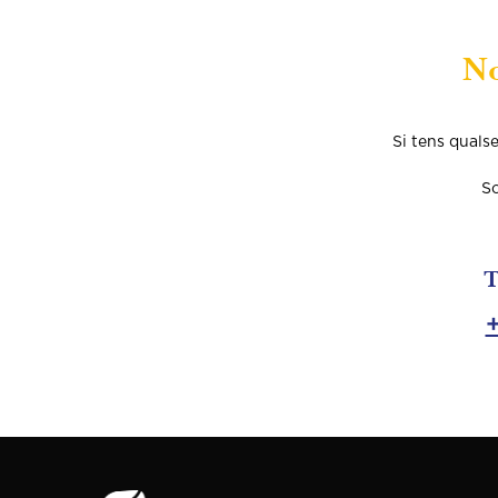
No
Si tens qualse
So
T
+