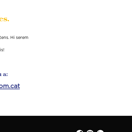
es.
 tens. Hi serem
is!
 a:
om.cat