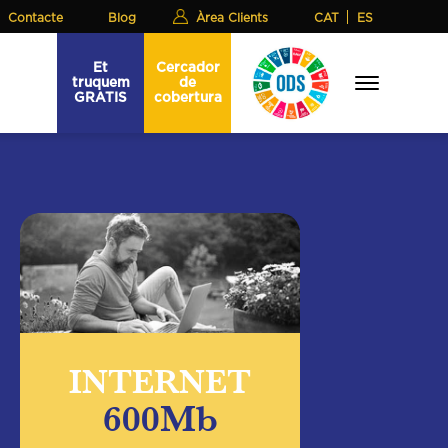
Contacte
Blog
Àrea Clients
Et
Cercador
truquem
de
Menu
GRATIS
cobertura
INTERNET
600Mb