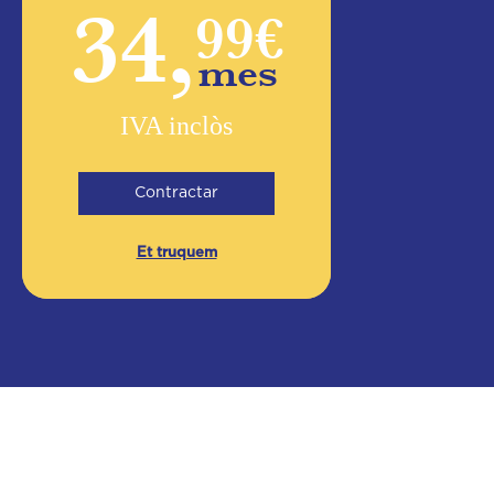
34,
99€
mes
IVA inclòs
Contractar
Et truquem