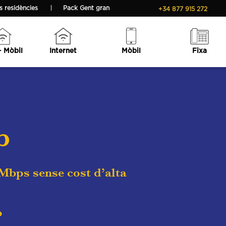
 residències
Pack Gent gran
+34 877 915 272
+ Mòbil
Internet
Mòbil
Fixa
b
 Mbps sense cost d’alta
ó